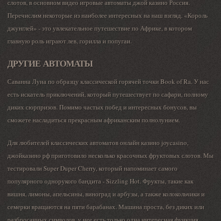
слотов, в основном видео игровые автоматы джой казино Россия.
Перечислим некоторые из наиболее интересных на наш взгляд. «Король
джунглей» - это увлекательное путешествие по Африке, в котором
главную роль играют лев, горилла и попугаи.
ДРУГИЕ АВТОМАТЫ
Саванна Луна по образцу классической горячей точки Book of Ra. У нас
есть искатель приключений, который путешествует по сафари, полному
диких сюрпризов. Помимо частых побед и интересных бонусов, вы
сможете насладиться прекрасным африканским полнолунием.
Для любителей классических автоматов онлайн казино joycasino,
джойказино рф приготовило несколько красочных фруктовых слотов. Мы
тестировали Super Duper Cherry, который напоминает самого
популярного однорукого бандита - Sizzling Hot. Фрукты, такие как
вишня, лимоны, апельсины, виноград и арбузы, а также колокольчики и
семерки вращаются на пяти барабанах. Машина проста, без диких или
разбросанных символов, у нее есть только одна интересная функция.