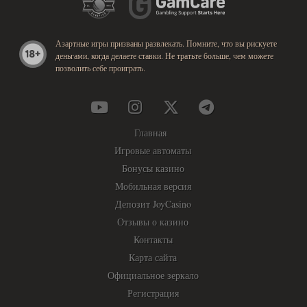
Азартные игры призваны развлекать. Помните, что вы рискуете
деньгами, когда делаете ставки. Не тратьте больше, чем можете
позволить себе проиграть.
Главная
Игровые автоматы
Бонусы казино
Мобильная версия
Депозит JoyCasino
Отзывы о казино
Контакты
Карта сайта
Официальное зеркало
Регистрация