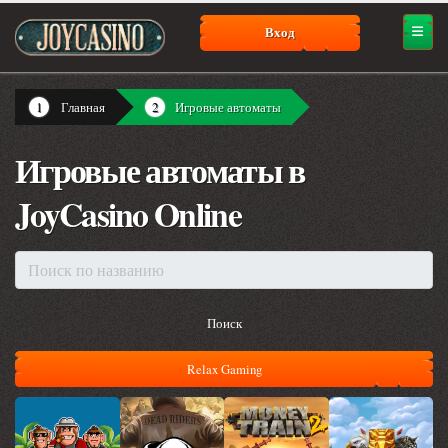
Вход
Главная
Игровые автоматы
Игровые автоматы в
JoyCasino Online
Relax Gaming