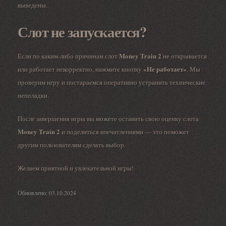
выведены.
Слот не запускается?
Money Train 2
Если по каким-либо причинам слот
не открывается
«Не работает»
или работает некорректно, нажмите кнопку
. Мы
проверим игру и постараемся оперативно устранить технические
неполадки.
После завершения игры вы можете оставить свою оценку слота
Money Train 2
и поделиться впечатлениями — это поможет
другим пользователям сделать выбор.
Желаем приятной и увлекательной игры!
Обновлено:
03.10.2024