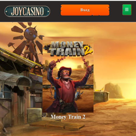
Вход
Money Train 2