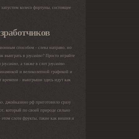
запустим колесо фортуны, состоящее
азработчиков
ионным способом - слева направо, но
ак выиграть в joycasino? Просто играйте
oycasino, а также в слот joycasino.
 динамикой и великолепной графикой и
т времени - выигрыши здесь идут как
no, джойказино рф приготовило сразу
от, который по своей природе сильно
В этом слоте фрукты, такие как вишня и