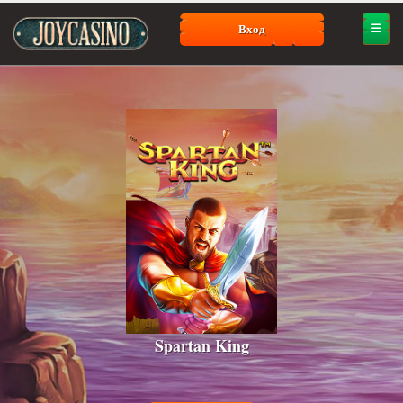
Вход
Spartan King