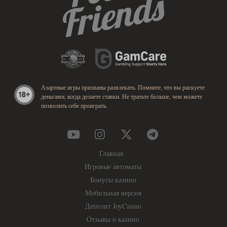
Азартные игры призваны развлекать. Помните, что вы рискуете
деньгами, когда делаете ставки. Не тратьте больше, чем можете
позволить себе проиграть.
Главная
Игровые автоматы
Бонусы казино
Мобильная версия
Депозит JoyCasino
Отзывы о казино