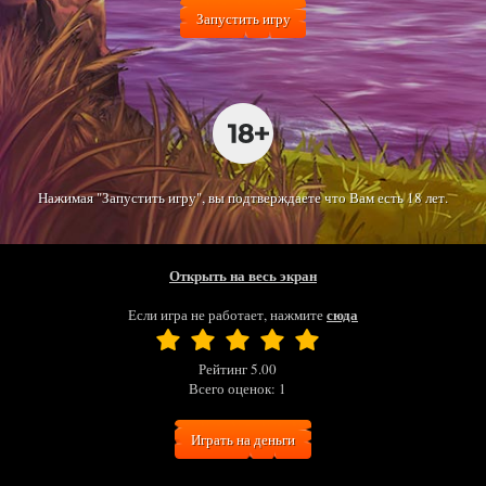
Запустить игру
Нажимая "Запустить игру", вы подтверждаете что Вам есть 18 лет.
Открыть на весь экран
сюда
Если игра не работает, нажмите
Рейтинг
5.00
Всего оценок:
1
Играть на деньги