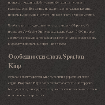
процессом, механикой, бонусными функциями и уровнем
волатильности. Все раунды проходят на виртуальные кредиты,
поэтому вы ничем не рискуете и можете играть в удобном темпе.
«Играть»
Чтобы начать игру, достаточно нажать кнопку
. На
JoyCasino Online
платформе
представлено более 10 000 игровых
автоматов от ведущих провайдеров, включая классические слоты,
видеослоты, настольные игры и live-раздел.
Особенности слота Spartan
King
Spartan King
Игровой автомат
выполнен в фирменном стиле
Pragmatic Play
студии
и поддерживает адаптивный интерфейс,
благодаря чему он корректно запускается как на компьютере, так и
на мобильных устройствах.