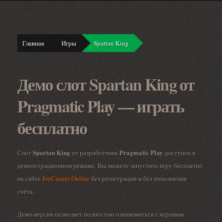
Главная
Игры
Spartan King
Демо слот Spartan King от
Pragmatic Play — играть
бесплатно
Spartan King
Pragmatic Play
Слот
от разработчика
доступен в
демонстрационном режиме. Вы можете запустить игру бесплатно
на сайте
JoyCasino Online
без регистрации и без пополнения
счёта.
Демо-версия позволяет полностью ознакомиться с игровым