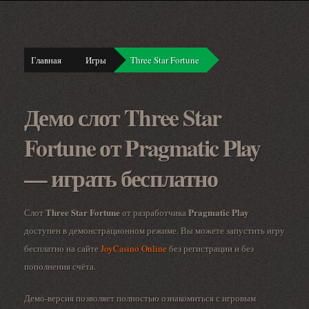
Главная
Игры
Three Star Fortune
Демо слот Three Star
Fortune от Pragmatic Play
— играть бесплатно
Three Star Fortune
Pragmatic Play
Слот
от разработчика
доступен в демонстрационном режиме. Вы можете запустить игру
бесплатно на сайте
JoyCasino Online
без регистрации и без
пополнения счёта.
Демо-версия позволяет полностью ознакомиться с игровым