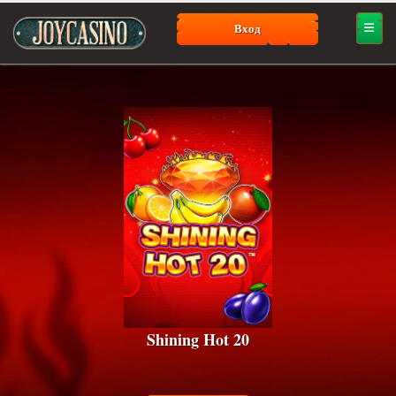
Вход
Shining Hot 20