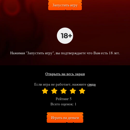
Запустить игру
Нажимая "Запустить игру", вы подтверждаете что Вам есть 18 лет.
Открыть на весь экран
сюда
Если игра не работает, нажмите
Рейтинг
5
Всего оценок:
1
Играть на деньги