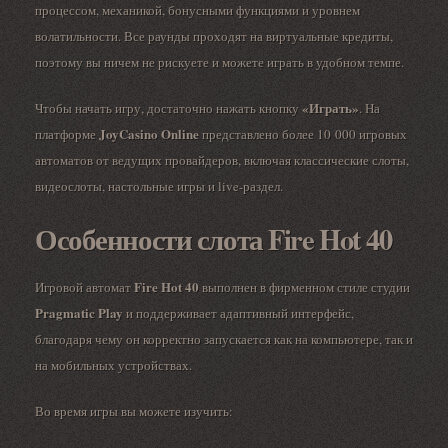
процессом, механикой, бонусными функциями и уровнем
волатильности. Все раунды проходят на виртуальные кредиты,
поэтому вы ничем не рискуете и можете играть в удобном темпе.
«Играть»
Чтобы начать игру, достаточно нажать кнопку
. На
JoyCasino Online
платформе
представлено более 10 000 игровых
автоматов от ведущих провайдеров, включая классические слоты,
видеослоты, настольные игры и live-раздел.
Особенности слота Fire Hot 40
Fire Hot 40
Игровой автомат
выполнен в фирменном стиле студии
Pragmatic Play
и поддерживает адаптивный интерфейс,
благодаря чему он корректно запускается как на компьютере, так и
на мобильных устройствах.
Во время игры вы можете изучить: