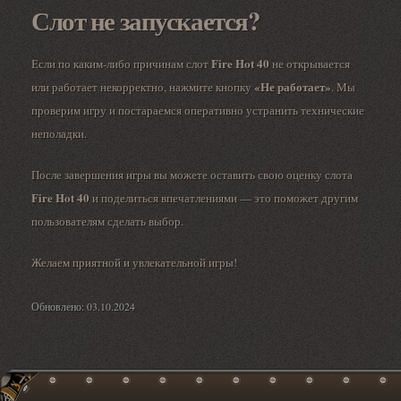
Слот не запускается?
Fire Hot 40
Если по каким-либо причинам слот
не открывается
«Не работает»
или работает некорректно, нажмите кнопку
. Мы
проверим игру и постараемся оперативно устранить технические
неполадки.
После завершения игры вы можете оставить свою оценку слота
Fire Hot 40
и поделиться впечатлениями — это поможет другим
пользователям сделать выбор.
Желаем приятной и увлекательной игры!
Обновлено:
03.10.2024