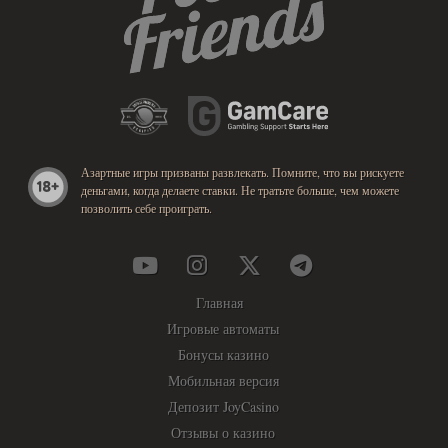
Азартные игры призваны развлекать. Помните, что вы рискуете
деньгами, когда делаете ставки. Не тратьте больше, чем можете
позволить себе проиграть.
Главная
Игровые автоматы
Бонусы казино
Мобильная версия
Депозит JoyCasino
Отзывы о казино