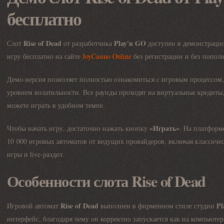
бесплатно
Rise of Dead
Play'n GO
Слот
от разработчика
доступен в демонстраци
игру бесплатно на сайте
JoyCasino Online
без регистрации и без пополн
Демо-версия позволяет полностью ознакомиться с игровым процессо
уровнем волатильности. Все раунды проходят на виртуальные кредиты
можете играть в удобном темпе.
«Играть»
Чтобы начать игру, достаточно нажать кнопку
. На платфор
10 000 игровых автоматов от ведущих провайдеров, включая классичес
игры и live-раздел.
Особенности слота Rise of Dead
Rise of Dead
Pl
Игровой автомат
выполнен в фирменном стиле студии
интерфейс, благодаря чему он корректно запускается как на компьютер