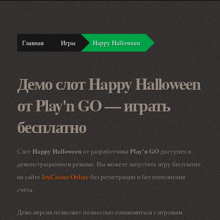
Главная
Игры
Happy Halloween
Демо слот Happy Halloween
от Play'n GO — играть
бесплатно
Happy Halloween
Play'n GO
Слот
от разработчика
доступен в
демонстрационном режиме. Вы можете запустить игру бесплатно
на сайте
JoyCasino Online
без регистрации и без пополнения
счёта.
Демо-версия позволяет полностью ознакомиться с игровым