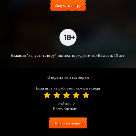
Запустить игру
Нажимая "Запустить игру", вы подтверждаете что Вам есть 18 лет.
Открыть на весь экран
сюда
Если игра не работает, нажмите
Рейтинг
5
Всего оценок:
1
Играть на деньги