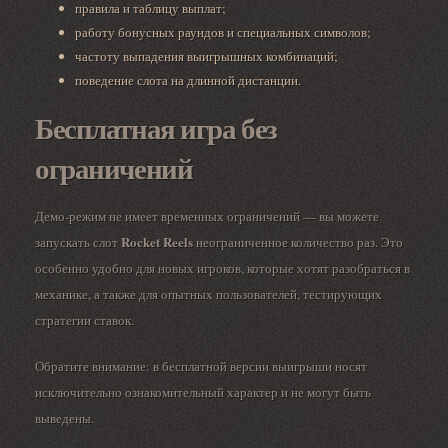
правила и таблицу выплат;
работу бонусных раундов и специальных символов;
частоту выпадения выигрышных комбинаций;
поведение слота на длинной дистанции.
Бесплатная игра без
ограничений
Демо-режим не имеет временных ограничений — вы можете
Rocket Reels
запускать слот
неограниченное количество раз. Это
особенно удобно для новых игроков, которые хотят разобраться в
механике, а также для опытных пользователей, тестирующих
стратегии ставок.
Обратите внимание: в бесплатной версии выигрыши носят
исключительно ознакомительный характер и не могут быть
выведены.