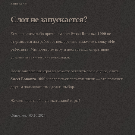
выведены.
Слот не запускается?
Sweet Bonanza 1000
Если по каким-либо причинам слот
не
«Не
открывается или работает некорректно, нажмите кнопку
работает»
. Мы проверим игру и постараемся оперативно
устранить технические неполадки.
После завершения игры вы можете оставить свою оценку слота
Sweet Bonanza 1000
и поделиться впечатлениями — это поможет
другим пользователям сделать выбор.
Желаем приятной и увлекательной игры!
Обновлено:
03.10.2024