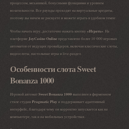
процессом, механикой, бонусными функциями и уровнем
волатильности. Все раунды проходят на виртуальные кредиты,
поэтому вы ничем не рискуете и можете играть в удобном темпе.
«Играть»
Чтобы начать игру, достаточно нажать кнопку
. На
JoyCasino Online
платформе
представлено более 10 000 игровых
автоматов от ведущих провайдеров, включая классические слоты,
видеослоты, настольные игры и live-раздел.
Особенности слота Sweet
Bonanza 1000
Sweet Bonanza 1000
Игровой автомат
выполнен в фирменном
Pragmatic Play
стиле студии
и поддерживает адаптивный
интерфейс, благодаря чему он корректно запускается как на
компьютере, так и на мобильных устройствах.