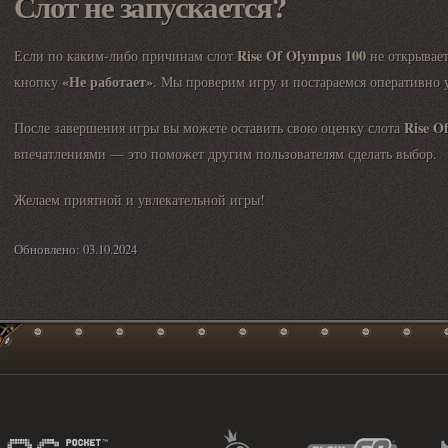
Слот не запускается?
Rise Of Olympus 100
Если по каким-либо причинам слот
не открывает
«Не работает»
кнопку
. Мы проверим игру и постараемся оперативно 
Rise O
После завершения игры вы можете оставить свою оценку слота
впечатлениями — это поможет другим пользователям сделать выбор.
Желаем приятной и увлекательной игры!
Обновлено:
03.10.2024