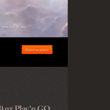
 Вам есть 18 лет.
Играть на деньги
0 от Play'n GO