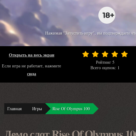
Нажимая "Запустить игру", вы подтверждаете что
Открыть на весь экран
Рейтинг
5
Если игра не работает, нажмите
Всего оценок:
1
сюда
Главная
Игры
Rise Of Olympus 100
Демо слот Rise Of Olympus 10