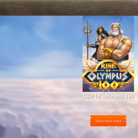
Rise Of Olympus 100
Запустить игру