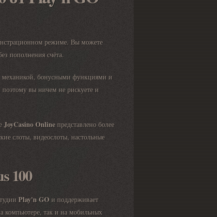
онстрационном режиме. Вы можете
без пополнения счёта.
м, механикой, бонусными функциями и
, поэтому вы ничем не рискуете и
JoyCasino Online
ме
представлено более
кие слоты, видеослоты, настольные
s 100
Play'n GO
студии
и поддерживает
на компьютере, так и на мобильных