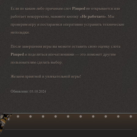
Pimped
Если по каким-либо причинам слот
не открывается или
«Не работает»
работает некорректно, нажмите кнопку
. Мы
проверим игру и постараемся оперативно устранить технические
неполадки.
После завершения игры вы можете оставить свою оценку слота
Pimped
и поделиться впечатлениями — это поможет другим
пользователям сделать выбор.
Желаем приятной и увлекательной игры!
Обновлено:
03.10.2024