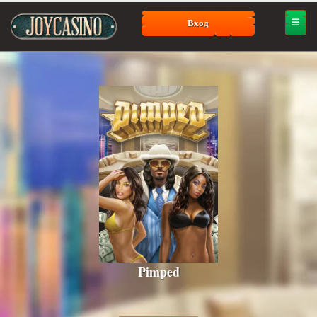
Вход
Pimped