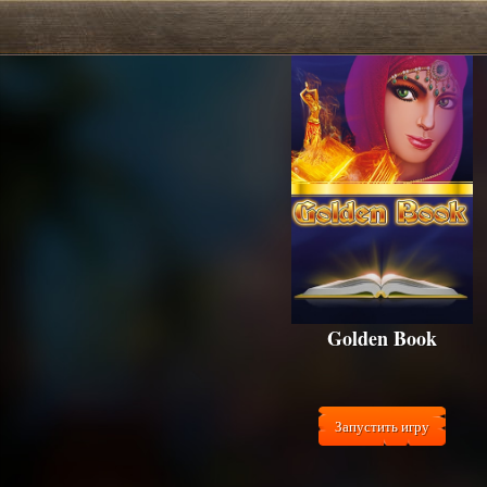
Golden Book
Запустить игру