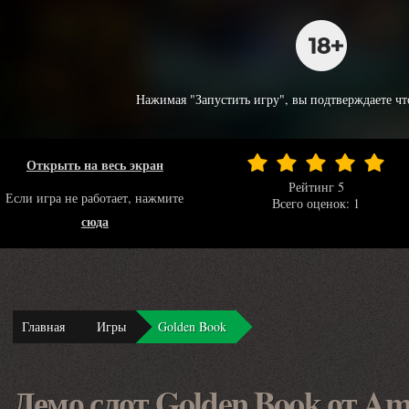
Нажимая "Запустить игру", вы подтверждаете что
Открыть на весь экран
Рейтинг
5
Если игра не работает, нажмите
Всего оценок:
1
сюда
Главная
Игры
Golden Book
Демо слот Golden Book от Am