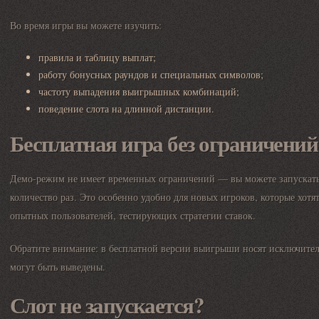
Во время игры вы можете изучить:
правила и таблицу выплат;
работу бонусных раундов и специальных символов;
частоту выпадения выигрышных комбинаций;
поведение слота на длинной дистанции.
Бесплатная игра без ограничений
Демо-режим не имеет временных ограничений — вы можете запускат
количество раз. Это особенно удобно для новых игроков, которые хотят
опытных пользователей, тестирующих стратегии ставок.
Обратите внимание: в бесплатной версии выигрыши носят исключител
могут быть выведены.
Слот не запускается?