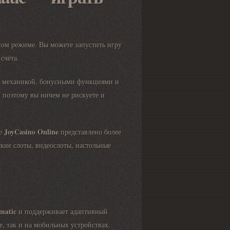
ом режиме. Вы можете запустить игру
счёта.
м, механикой, бонусными функциями и
, поэтому вы ничем не рискуете и
JoyCasino Online
ме
представлено более
кие слоты, видеослоты, настольные
matic
и поддерживает адаптивный
е, так и на мобильных устройствах.