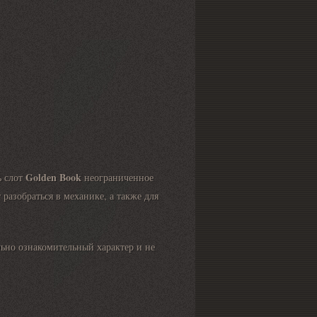
Golden Book
ь слот
неограниченное
 разобраться в механике, а также для
ьно ознакомительный характер и не