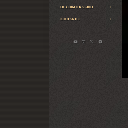
ОТЗЫВЫ О КАЗИНО
КОНТАКТЫ