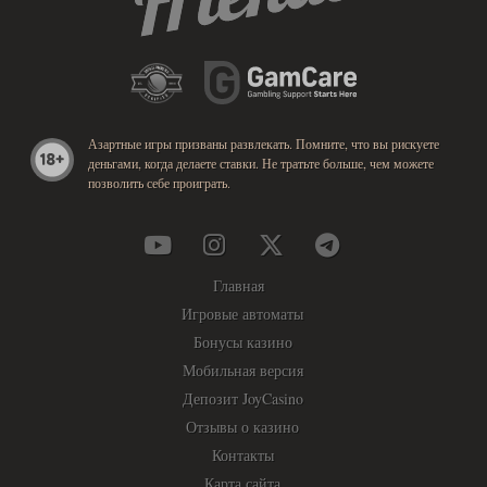
Азартные игры призваны развлекать. Помните, что вы рискуете
деньгами, когда делаете ставки. Не тратьте больше, чем можете
позволить себе проиграть.
Главная
Игровые автоматы
Бонусы казино
Мобильная версия
Депозит JoyCasino
Отзывы о казино
Контакты
Карта сайта