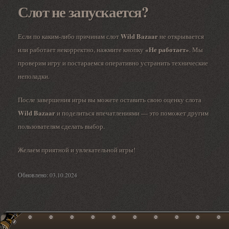
Слот не запускается?
Wild Bazaar
Если по каким-либо причинам слот
не открывается
«Не работает»
или работает некорректно, нажмите кнопку
. Мы
проверим игру и постараемся оперативно устранить технические
неполадки.
После завершения игры вы можете оставить свою оценку слота
Wild Bazaar
и поделиться впечатлениями — это поможет другим
пользователям сделать выбор.
Желаем приятной и увлекательной игры!
Обновлено:
03.10.2024