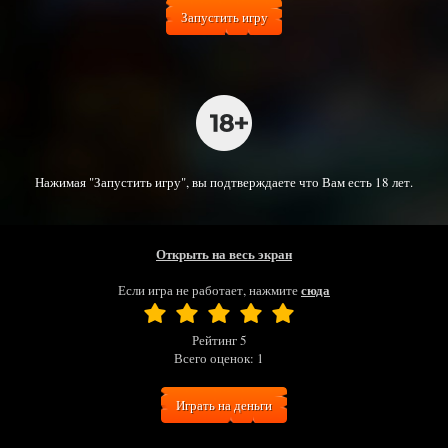
Запустить игру
Нажимая "Запустить игру", вы подтверждаете что Вам есть 18 лет.
Открыть на весь экран
сюда
Если игра не работает, нажмите
Рейтинг
5
Всего оценок:
1
Играть на деньги