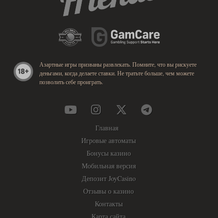
Азартные игры призваны развлекать. Помните, что вы рискуете
деньгами, когда делаете ставки. Не тратьте больше, чем можете
позволить себе проиграть.
Главная
Игровые автоматы
Бонусы казино
Мобильная версия
Депозит JoyCasino
Отзывы о казино
Контакты
Карта сайта