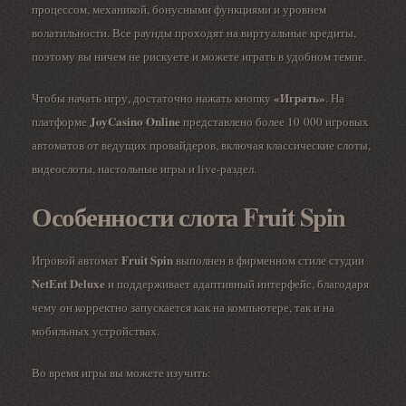
процессом, механикой, бонусными функциями и уровнем
волатильности. Все раунды проходят на виртуальные кредиты,
поэтому вы ничем не рискуете и можете играть в удобном темпе.
«Играть»
Чтобы начать игру, достаточно нажать кнопку
. На
JoyCasino Online
платформе
представлено более 10 000 игровых
автоматов от ведущих провайдеров, включая классические слоты,
видеослоты, настольные игры и live-раздел.
Особенности слота Fruit Spin
Fruit Spin
Игровой автомат
выполнен в фирменном стиле студии
NetEnt Deluxe
и поддерживает адаптивный интерфейс, благодаря
чему он корректно запускается как на компьютере, так и на
мобильных устройствах.
Во время игры вы можете изучить: