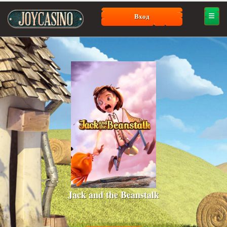
Вход
Jack and the Beanstalk