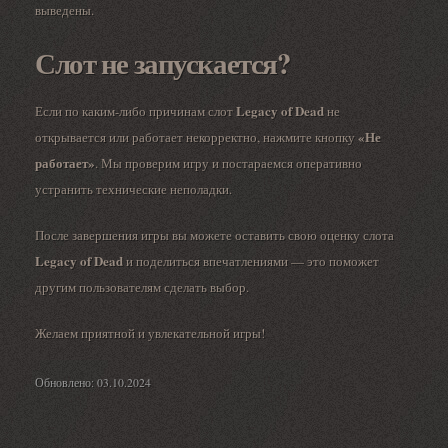
выведены.
Слот не запускается?
Legacy of Dead
Если по каким-либо причинам слот
не
«Не
открывается или работает некорректно, нажмите кнопку
работает»
. Мы проверим игру и постараемся оперативно
устранить технические неполадки.
После завершения игры вы можете оставить свою оценку слота
Legacy of Dead
и поделиться впечатлениями — это поможет
другим пользователям сделать выбор.
Желаем приятной и увлекательной игры!
Обновлено:
03.10.2024