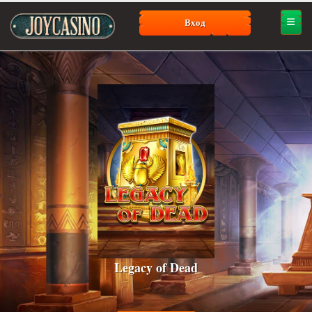
Вход
Legacy of Dead