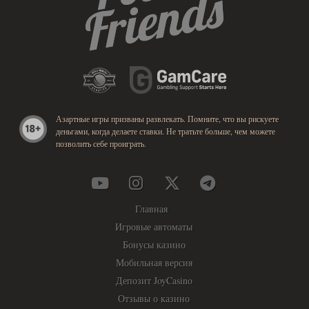
Азартные игры призваны развлекать. Помните, что вы рискуете
деньгами, когда делаете ставки. Не тратьте больше, чем можете
позволить себе проиграть.
Главная
Игровые автоматы
Бонусы казино
Мобильная версия
Депозит JoyCasino
Отзывы о казино