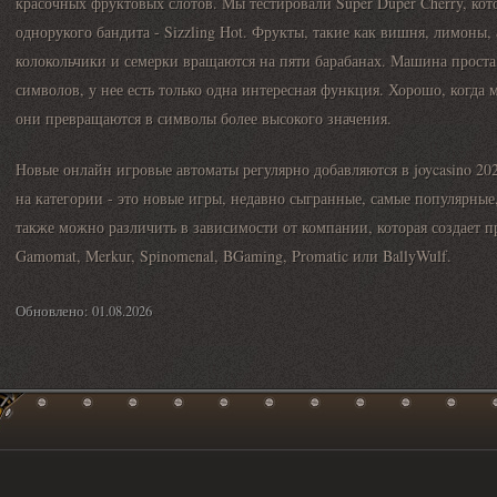
красочных фруктовых слотов. Мы тестировали Super Duper Cherry, ко
однорукого бандита - Sizzling Hot. Фрукты, такие как вишня, лимоны,
колокольчики и семерки вращаются на пяти барабанах. Машина проста
символов, у нее есть только одна интересная функция. Хорошо, когда
они превращаются в символы более высокого значения.
Новые онлайн игровые автоматы регулярно добавляются в joycasino 20
на категории - это новые игры, недавно сыгранные, самые популярные
также можно различить в зависимости от компании, которая создает п
Gamomat, Merkur, Spinomenal, BGaming, Promatic или BallyWulf.
Обновлено:
01.08.2026