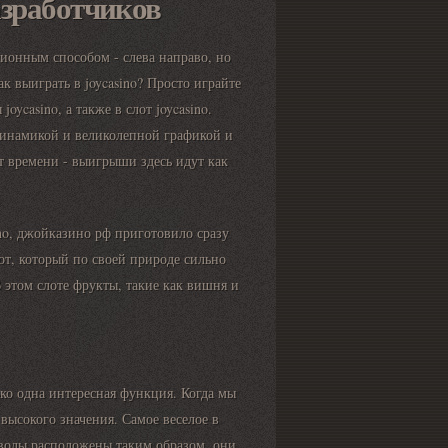
азработчиков
ионным способом - слева направо, но
ак выиграть в joycasino? Просто играйте
oycasino, а также в слот joycasino.
 динамикой и великолепной графикой и
т времени - выигрыши здесь идут как
no, джойказино рф приготовило сразу
от, который по своей природе сильно
В этом слоте фрукты, такие как вишня и
ько одна интересная функция. Когда мы
высокого значения. Самое веселое в
волы расположены таким образом, они