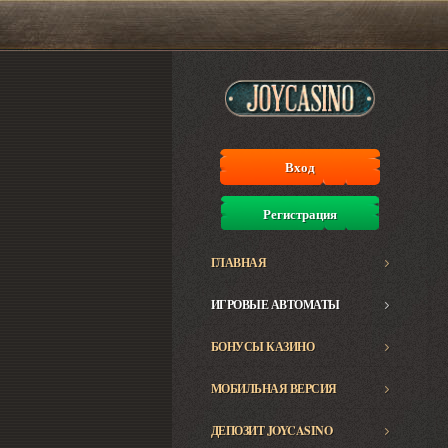
Вход
Регистрация
ГЛАВНАЯ
ИГРОВЫЕ АВТОМАТЫ
БОНУСЫ КАЗИНО
МОБИЛЬНАЯ ВЕРСИЯ
ДЕПОЗИТ JOYCASINO