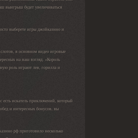
аш выигрыш будет увеличиваться
Просто выберете игры джойказино и
 слотов, в основном видео игровые
ересных на наш взгляд. «Король
вную роль играют лев, горилла и
ас есть искатель приключений, который
обед и интересных бонусов, вы
йказино рф приготовило несколько