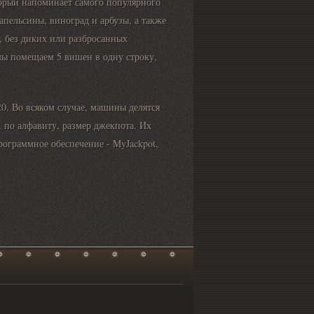
торый напоминает самого популярного
 апельсины, виноград и арбузы, а также
, без диких или разбросанных
 мы помещаем 5 вишен в одну строку,
20. Во всяком случае, машины делятся
, по алфавиту, размер джекпота. Их
рограммное обеспечение - MyJackpot,