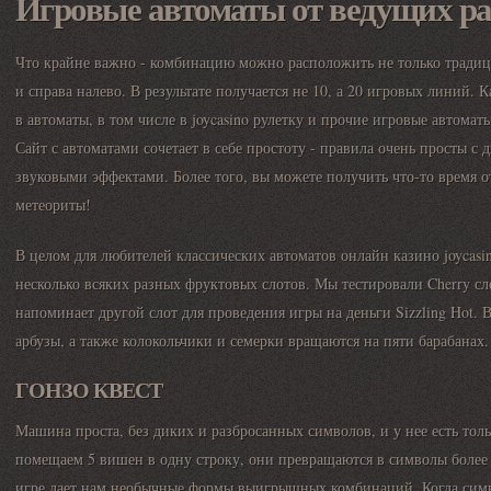
Игровые автоматы от ведущих р
Что крайне важно - комбинацию можно расположить не только традиц
и справа налево. В результате получается не 10, а 20 игровых линий. К
в автоматы, в том числе в joycasino рулетку и прочие игровые автоматы j
Сайт с автоматами сочетает в себе простоту - правила очень просты с
звуковыми эффектами. Более того, вы можете получить что-то время о
метеориты!
В целом для любителей классических автоматов онлайн казино joycasi
несколько всяких разных фруктовых слотов. Мы тестировали Cherry сл
напоминает другой слот для проведения игры на деньги Sizzling Hot. 
арбузы, а также колокольчики и семерки вращаются на пяти барабанах.
ГОНЗО КВЕСТ
Машина проста, без диких и разбросанных символов, и у нее есть тол
помещаем 5 вишен в одну строку, они превращаются в символы более 
игре дает нам необычные формы выигрышных комбинаций. Когда сим