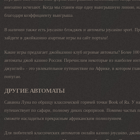
внезапно исчезают. Когда мы ставим еще одну выигрышную линию, н
благодаря коэффициенту выигрыша.
В наличии также есть joycasino блэкджек и автоматы joycasino sport. 
зайдите в джойказино азартные игры на сайт портала!
Какие игры предлагает джойказино клуб игровые автоматы? Более 100
автоматы джой казино Россия. Перечислим некоторые из наиболее инт
джунглей» - это увлекательное путешествие по Африке, в котором гла
попугаи.
ДРУГИЕ АВТОМАТЫ
Саванна Луна по образцу классической горячей точки Book of Ra. У н
путешествует по сафари, полному диких сюрпризов. Помимо частых п
сможете насладиться прекрасным африканским полнолунием.
Для любителей классических автоматов онлайн казино joycasino, джо