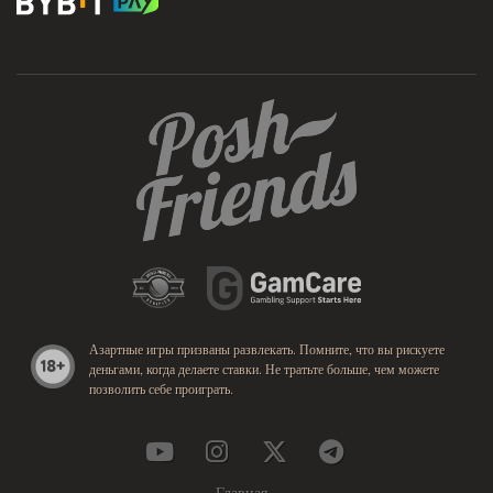
Азартные игры призваны развлекать. Помните, что вы рискуете
деньгами, когда делаете ставки. Не тратьте больше, чем можете
позволить себе проиграть.
Главная