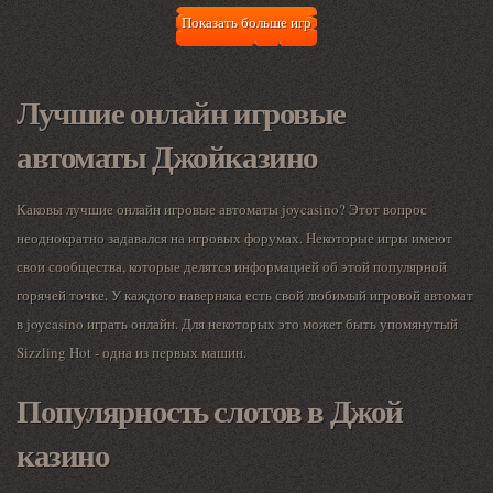
Показать больше игр
Лучшие онлайн игровые
автоматы Джойказино
Каковы лучшие онлайн игровые автоматы joycasino? Этот вопрос
неоднократно задавался на игровых форумах. Некоторые игры имеют
свои сообщества, которые делятся информацией об этой популярной
горячей точке. У каждого наверняка есть свой любимый игровой автомат
в joycasino играть онлайн. Для некоторых это может быть упомянутый
Sizzling Hot - одна из первых машин.
Популярность слотов в Джой
казино