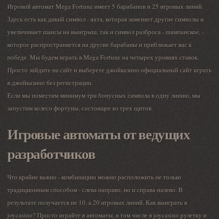
Игровой автомат Mega Fortune имеет 5 барабанов и 25 игровых линий.
Здесь есть как дикий символ - яхта, которая заменяет другие символы и
увеличивает шансы на выигрыш, так и символ разброса - шампанское, -
которое распространяется на другие барабаны и приближает вас к
победе. Мы будем играть в Mega Fortune на четырех уровнях ставок.
Просто зайдите на сайт и выберете джойказино официальный сайт играть
в джойказино без регистрации.
Если мы поместим минимум три бонусных символа в одну линию, мы
запустим колесо фортуны, состоящее из трех щитов.
Игровые автоматы от ведущих
разработчиков
Что крайне важно - комбинацию можно расположить не только
традиционным способом - слева направо, но и справа налево. В
результате получается не 10, а 20 игровых линий. Как выиграть в
joycasino? Просто играйте в автоматы, в том числе в joycasino рулетку и